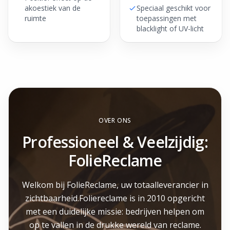
akoestiek van de
Speciaal geschikt voor
ruimte
toepassingen met
blacklight of UV-licht
OVER ONS
Professioneel & Veelzijdig:
FolieReclame
Welkom bij FolieReclame, uw totaalleverancier in
zichtbaarheid.Foliereclame is in 2010 opgericht
met een duidelijke missie: bedrijven helpen om
op te vallen in de drukke wereld van reclame.