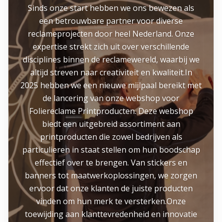
Sinds onze start hebben we ons bewezen als
een betrouwbare partner voor diverse
reclameprojecten door heel Nederland. Onze
expertise strekt zich uit over verschillende
disciplines binnen de reclamewereld, waarbij we
altijd streven naar creativiteit en kwaliteit.In
2025 hebben we een nieuwe mijlpaal bereikt met
de lancering van onze webshop voor
Foliereclame Printproducten. Deze webshop
biedt een uitgebreid assortiment aan
printproducten die zowel bedrijven als
particulieren in staat stellen om hun boodschap
effectief over te brengen. Van stickers en
banners tot maatwerkoplossingen, we zorgen
ervoor dat onze klanten de juiste producten
vinden om hun merk te versterken.Onze
toewijding aan klanttevredenheid en innovatie