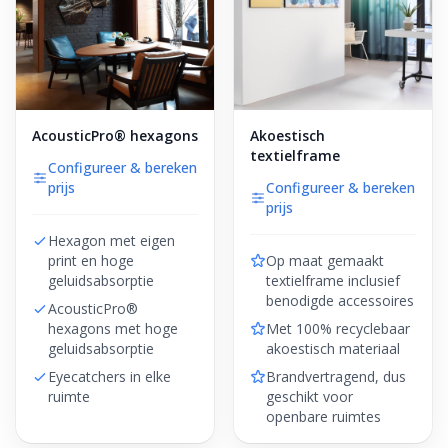
AcousticPro® hexagons
Akoestisch
textielframe
Configureer & bereken
prijs
Configureer & bereken
prijs
Hexagon met eigen
print en hoge
Op maat gemaakt
geluidsabsorptie
textielframe inclusief
benodigde accessoires
AcousticPro®
hexagons met hoge
Met 100% recyclebaar
geluidsabsorptie
akoestisch materiaal
Eyecatchers in elke
Brandvertragend, dus
ruimte
geschikt voor
openbare ruimtes