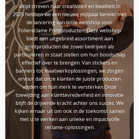
altijd streven naar creativiteit en kwaliteit.In
2025 hebben we een nieuwe mijlpaal bereikt met
de lancering van onze webshop voor
Foliereclame Printproducten. Deze webshop
biedt een uitgebreid assortiment aan
printproducten die zowel bedrijven als
particulieren in staat stellen om hun boodschap
effectief over te brengen. Van stickers en
banners tot maatwerkoplossingen, we zorgen
ervoor dat onze klanten de juiste producten
vinden om hun merk te versterken.Onze
toewijding aan klanttevredenheid en innovatie
blijft de drijvende kracht achter ons succes. We
kijken ernaar uit om ook in de toekomst samen
met u te werken aan unieke en impactvolle
reclame-oplossingen.