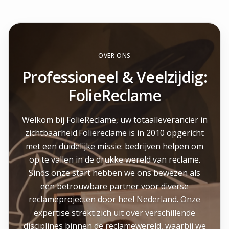
OVER ONS
Professioneel & Veelzijdig:
FolieReclame
Welkom bij FolieReclame, uw totaalleverancier in
zichtbaarheid.Foliereclame is in 2010 opgericht
met een duidelijke missie: bedrijven helpen om
op te vallen in de drukke wereld van reclame.
Sinds onze start hebben we ons bewezen als
een betrouwbare partner voor diverse
reclameprojecten door heel Nederland. Onze
expertise strekt zich uit over verschillende
disciplines binnen de reclamewereld, waarbij we