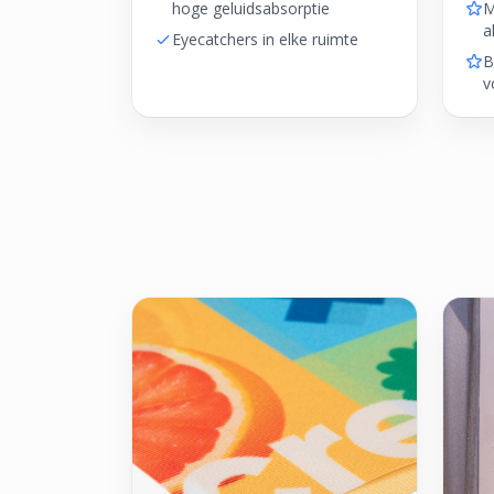
hoge geluidsabsorptie
M
a
Eyecatchers in elke ruimte
B
v