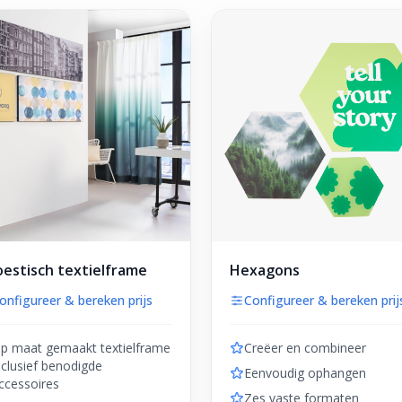
estisch textielframe
Hexagons
onfigureer & bereken prijs
Configureer & bereken prij
p maat gemaakt textielframe
Creëer en combineer
nclusief benodigde
Eenvoudig ophangen
ccessoires
Zes vaste formaten