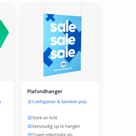
Plafondhanger
s
Configureer & bereken prijs
Sterk en licht
Eenvoudig op te hangen
Zowel enkelzijdig als