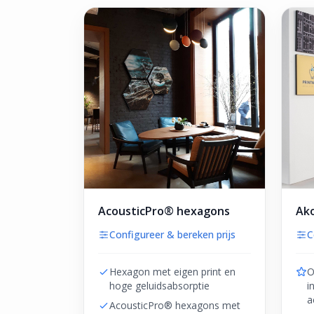
AcousticPro® hexagons
Ako
Configureer & bereken prijs
C
Hexagon met eigen print en
O
hoge geluidsabsorptie
i
a
AcousticPro® hexagons met