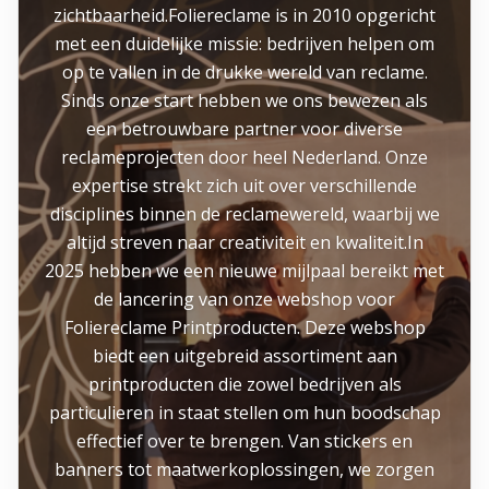
zichtbaarheid.Foliereclame is in 2010 opgericht
met een duidelijke missie: bedrijven helpen om
op te vallen in de drukke wereld van reclame.
Sinds onze start hebben we ons bewezen als
een betrouwbare partner voor diverse
reclameprojecten door heel Nederland. Onze
expertise strekt zich uit over verschillende
disciplines binnen de reclamewereld, waarbij we
altijd streven naar creativiteit en kwaliteit.In
2025 hebben we een nieuwe mijlpaal bereikt met
de lancering van onze webshop voor
Foliereclame Printproducten. Deze webshop
biedt een uitgebreid assortiment aan
printproducten die zowel bedrijven als
particulieren in staat stellen om hun boodschap
effectief over te brengen. Van stickers en
banners tot maatwerkoplossingen, we zorgen