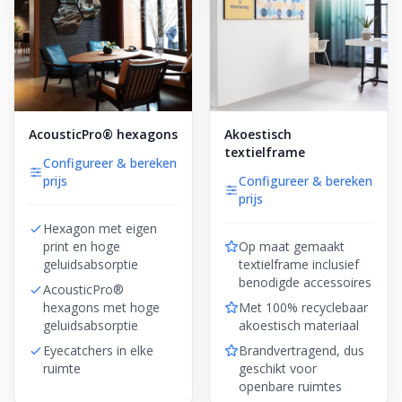
AcousticPro® hexagons
Akoestisch
textielframe
Configureer & bereken
prijs
Configureer & bereken
prijs
Hexagon met eigen
print en hoge
Op maat gemaakt
geluidsabsorptie
textielframe inclusief
benodigde accessoires
AcousticPro®
hexagons met hoge
Met 100% recyclebaar
geluidsabsorptie
akoestisch materiaal
Eyecatchers in elke
Brandvertragend, dus
ruimte
geschikt voor
openbare ruimtes