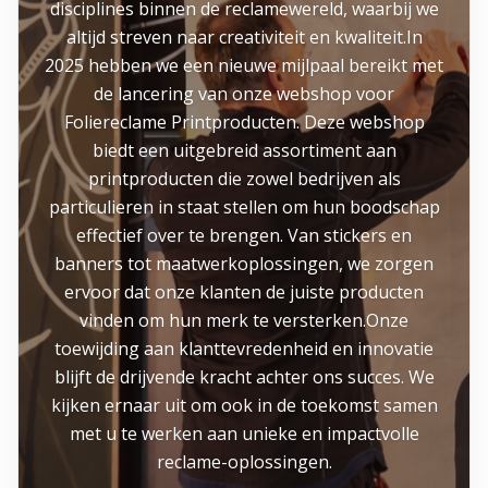
disciplines binnen de reclamewereld, waarbij we
altijd streven naar creativiteit en kwaliteit.In
2025 hebben we een nieuwe mijlpaal bereikt met
de lancering van onze webshop voor
Foliereclame Printproducten. Deze webshop
biedt een uitgebreid assortiment aan
printproducten die zowel bedrijven als
particulieren in staat stellen om hun boodschap
effectief over te brengen. Van stickers en
banners tot maatwerkoplossingen, we zorgen
ervoor dat onze klanten de juiste producten
vinden om hun merk te versterken.Onze
toewijding aan klanttevredenheid en innovatie
blijft de drijvende kracht achter ons succes. We
kijken ernaar uit om ook in de toekomst samen
met u te werken aan unieke en impactvolle
reclame-oplossingen.