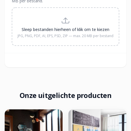
MB per bestand.
Sleep bestanden hierheen of klik om te kiezen
JPG, PNG, PDF, AI, EPS, PSD, ZIP — max. 20 MB per bestand
Onze uitgelichte producten