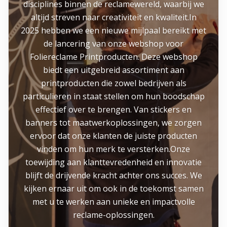
disciplines binnen de reclamewereld, waarbij we
altijd streven naar creativiteit en kwaliteit.In
2025 hebben we een nieuwe mijlpaal bereikt met
de lancering van onze webshop voor
Foliereclame Printproducten. Deze webshop
biedt een uitgebreid assortiment aan
printproducten die zowel bedrijven als
particulieren in staat stellen om hun boodschap
effectief over te brengen. Van stickers en
banners tot maatwerkoplossingen, we zorgen
ervoor dat onze klanten de juiste producten
vinden om hun merk te versterken.Onze
toewijding aan klanttevredenheid en innovatie
blijft de drijvende kracht achter ons succes. We
kijken ernaar uit om ook in de toekomst samen
met u te werken aan unieke en impactvolle
reclame-oplossingen.