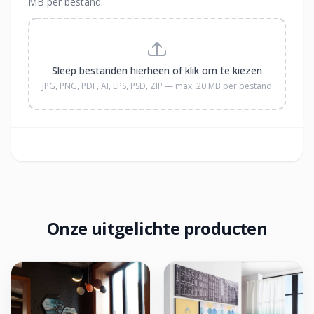
MB per bestand.
Sleep bestanden hierheen of klik om te kiezen
JPG, PNG, PDF, AI, EPS, PSD, ZIP — max. 20 MB per bestand
Onze uitgelichte producten