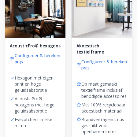
AcousticPro® hexagons
Akoestisch
textielframe
Configureer & bereken
prijs
Configureer & bereken
prijs
Hexagon met eigen
print en hoge
Op maat gemaakt
geluidsabsorptie
textielframe inclusief
benodigde accessoires
AcousticPro®
hexagons met hoge
Met 100% recyclebaar
geluidsabsorptie
akoestisch materiaal
Eyecatchers in elke
Brandvertragend, dus
ruimte
geschikt voor
openbare ruimtes