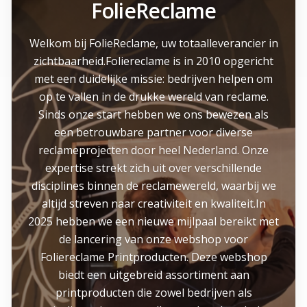
FolieReclame
Welkom bij FolieReclame, uw totaalleverancier in
zichtbaarheid.Foliereclame is in 2010 opgericht
met een duidelijke missie: bedrijven helpen om
op te vallen in de drukke wereld van reclame.
Sinds onze start hebben we ons bewezen als
een betrouwbare partner voor diverse
reclameprojecten door heel Nederland. Onze
expertise strekt zich uit over verschillende
disciplines binnen de reclamewereld, waarbij we
altijd streven naar creativiteit en kwaliteit.In
2025 hebben we een nieuwe mijlpaal bereikt met
de lancering van onze webshop voor
Foliereclame Printproducten. Deze webshop
biedt een uitgebreid assortiment aan
printproducten die zowel bedrijven als