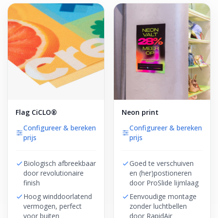
Flag CiCLO®
Neon print
Configureer & bereken
Configureer & bereken
prijs
prijs
Biologisch afbreekbaar
Goed te verschuiven
door revolutionaire
en (her)postioneren
finish
door ProSlide lijmlaag
Hoog winddoorlatend
Eenvoudige montage
vermogen, perfect
zonder luchtbellen
voor buiten
door RapidAir