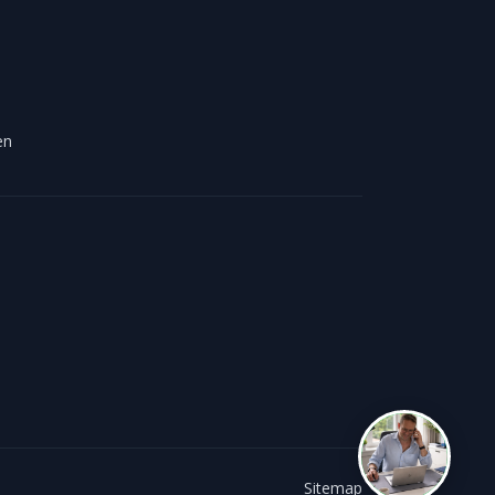
en
Foliereclame
Meestal binnen een dag
Sitemap