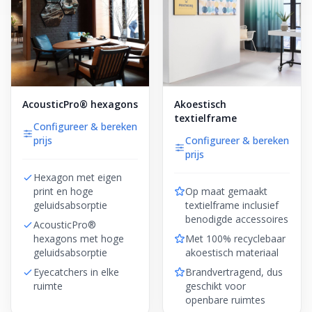
AcousticPro® hexagons
Akoestisch
textielframe
Configureer & bereken
prijs
Configureer & bereken
prijs
Hexagon met eigen
print en hoge
Op maat gemaakt
geluidsabsorptie
textielframe inclusief
benodigde accessoires
AcousticPro®
hexagons met hoge
Met 100% recyclebaar
geluidsabsorptie
akoestisch materiaal
Eyecatchers in elke
Brandvertragend, dus
ruimte
geschikt voor
openbare ruimtes