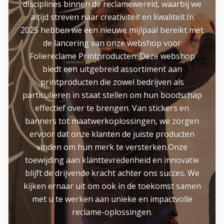
disciplines binnen de reclamewereld, waarbij we
altijd streven naar creativiteit en kwaliteit.In
2025 hebben we een nieuwe mijlpaal bereikt met
de lancering van onze webshop voor
Foliereclame Printproducten. Deze webshop
biedt een uitgebreid assortiment aan
printproducten die zowel bedrijven als
particulieren in staat stellen om hun boodschap
effectief over te brengen. Van stickers en
banners tot maatwerkoplossingen, we zorgen
ervoor dat onze klanten de juiste producten
vinden om hun merk te versterken.Onze
toewijding aan klanttevredenheid en innovatie
blijft de drijvende kracht achter ons succes. We
kijken ernaar uit om ook in de toekomst samen
met u te werken aan unieke en impactvolle
reclame-oplossingen.