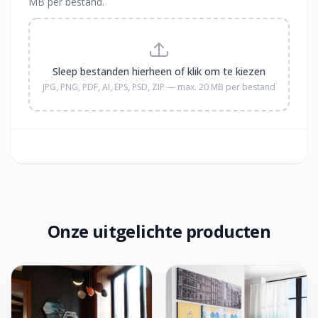
MB per bestand.
Sleep bestanden hierheen of klik om te kiezen
JPG, PNG, PDF, AI, EPS, PSD, ZIP — max. 20 MB per bestand
Onze uitgelichte producten