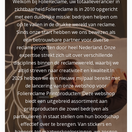
Welkom bij FolieReclame, uw totaalleverancier in
zichtbaarheid.Foliereclame is in 2010 opgericht
met een duidelijke missie: bedrijven helpen om
op te vallen in de drukke wereld van reclame.
Sinds onze start hebben we ons bewezen als
een betrouwbare partner voor diverse
reclameprojecten door heel Nederland. Onze
expertise strekt zich uit over verschillende
disciplines binnen de reclamewereld, waarbij we
altijd streven naar creativiteit en kwaliteit.In
2025 hebben we een nieuwe mijlpaal bereikt met
de lancering van onze webshop voor
Foliereclame Printproducten. Deze webshop
biedt een uitgebreid assortiment aan
printproducten die zowel bedrijven als
particulieren in staat stellen om hun boodschap
effectief over te brengen. Van stickers en
banners tot maatwerkoplossingen, we zorgen