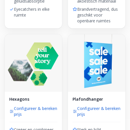
geluidsabsorptie
akoestisch materiaal
Eyecatchers in elke
Brandvertragend, dus
ruimte
geschikt voor
openbare ruimtes
Hexagons
Plafondhanger
Configureer & bereken
Configureer & bereken
prijs
prijs
Creëer en combineer
Sterk en licht