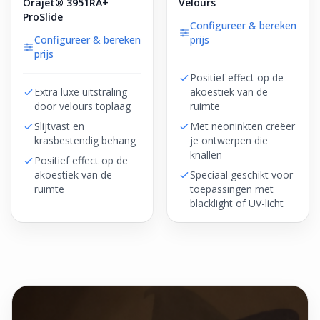
Orajet® 3951RA+
Velours
ProSlide
Configureer & bereken
Configureer & bereken
prijs
prijs
Positief effect op de
Extra luxe uitstraling
akoestiek van de
door velours toplaag
ruimte
Slijtvast en
Met neoninkten creëer
krasbestendig behang
je ontwerpen die
knallen
Positief effect op de
akoestiek van de
Speciaal geschikt voor
ruimte
toepassingen met
blacklight of UV-licht