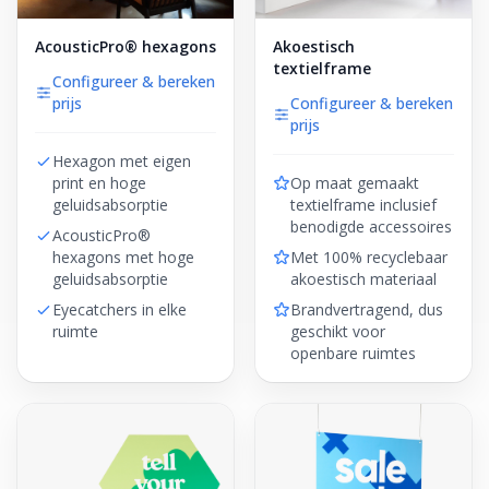
AcousticPro® hexagons
Akoestisch
textielframe
Configureer & bereken
prijs
Configureer & bereken
prijs
Hexagon met eigen
print en hoge
Op maat gemaakt
geluidsabsorptie
textielframe inclusief
benodigde accessoires
AcousticPro®
hexagons met hoge
Met 100% recyclebaar
geluidsabsorptie
akoestisch materiaal
Eyecatchers in elke
Brandvertragend, dus
ruimte
geschikt voor
openbare ruimtes