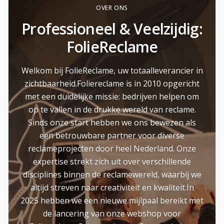
OVER ONS
Professioneel & Veelzijdig:
FolieReclame
Welkom bij FolieReclame, uw totaalleverancier in
zichtbaarheid.Foliereclame is in 2010 opgericht
met een duidelijke missie: bedrijven helpen om
op te vallen in de drukke wereld van reclame.
Sinds onze start hebben we ons bewezen als
een betrouwbare partner voor diverse
reclameprojecten door heel Nederland. Onze
expertise strekt zich uit over verschillende
disciplines binnen de reclamewereld, waarbij we
altijd streven naar creativiteit en kwaliteit.In
2025 hebben we een nieuwe mijlpaal bereikt met
de lancering van onze webshop voor