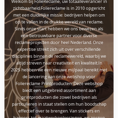
Welkom bij FolieReclame, uw totaalleverancier in
zichtbaarheid.Foliereclame is in 2010 opgericht
met een duidelijke missie: bedrijven helpen om
op te vallen in de drukke wereld van reclame.
Sinds onze start hebben we ons bewezen als
een betrouwbare partner voor diverse
reclameprojecten door heel Nederland. Onze
expertise strekt zich uit over verschillende
disciplines binnen de reclamewereld, waarbij we
altijd streven naar creativiteit en kwaliteit.In
2025 hebben we een nieuwe mijlpaal bereikt met
de lancering van onze webshop voor
Foliereclame Printproducten. Deze webshop
biedt een uitgebreid assortiment aan
printproducten die zowel bedrijven als
particulieren in staat stellen om hun boodschap
effectief over te brengen. Van stickers en
banners tot maatwerkoplossingen, we zorgen