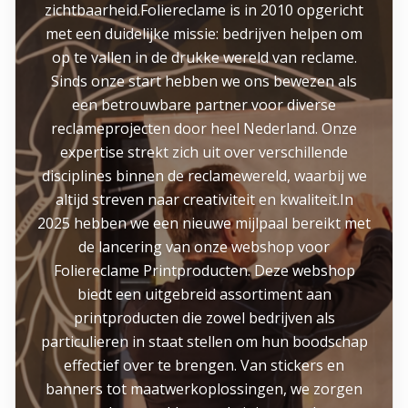
zichtbaarheid.Foliereclame is in 2010 opgericht
met een duidelijke missie: bedrijven helpen om
op te vallen in de drukke wereld van reclame.
Sinds onze start hebben we ons bewezen als
een betrouwbare partner voor diverse
reclameprojecten door heel Nederland. Onze
expertise strekt zich uit over verschillende
disciplines binnen de reclamewereld, waarbij we
altijd streven naar creativiteit en kwaliteit.In
2025 hebben we een nieuwe mijlpaal bereikt met
de lancering van onze webshop voor
Foliereclame Printproducten. Deze webshop
biedt een uitgebreid assortiment aan
printproducten die zowel bedrijven als
particulieren in staat stellen om hun boodschap
effectief over te brengen. Van stickers en
banners tot maatwerkoplossingen, we zorgen