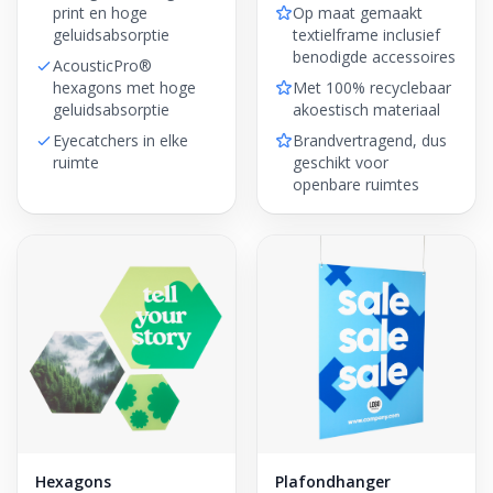
print en hoge
Op maat gemaakt
geluidsabsorptie
textielframe inclusief
benodigde accessoires
AcousticPro®
hexagons met hoge
Met 100% recyclebaar
geluidsabsorptie
akoestisch materiaal
Eyecatchers in elke
Brandvertragend, dus
ruimte
geschikt voor
openbare ruimtes
Hexagons
Plafondhanger