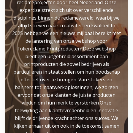
reclameprojecten door heel Nederland. Onze
expertise strekt zich uit over verschillende
disciplines binnen de reclamewereld, waarbij we
altijd streven naar creativiteit en kwaliteit.In
2025 hebben we een nieuwe mijlpaal bereikt met
de lancering van onze webshop voor
Foliereclame Printproducten. Deze webshop
biedt een uitgebreid assortiment aan
printproducten die zowel bedrijven als
particulieren in staat stellen om hun boodschap
effectief over te brengen. Van stickers en
banners tot maatwerkoplossingen, we zorgen
ervoor dat onze klanten de juiste producten
vinden om hun merk te versterken.Onze
toewijding aan klanttevredenheid en innovatie
blijft de drijvende kracht achter ons succes. We
kijken ernaar uit om ook in de toekomst samen