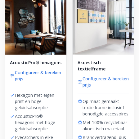
AcousticPro® hexagons
Akoestisch
textielframe
Configureer & bereken
prijs
Configureer & bereken
prijs
Hexagon met eigen
print en hoge
Op maat gemaakt
geluidsabsorptie
textielframe inclusief
benodigde accessoires
AcousticPro®
hexagons met hoge
Met 100% recyclebaar
geluidsabsorptie
akoestisch materiaal
Eyecatchers in elke
Brandvertragend, dus