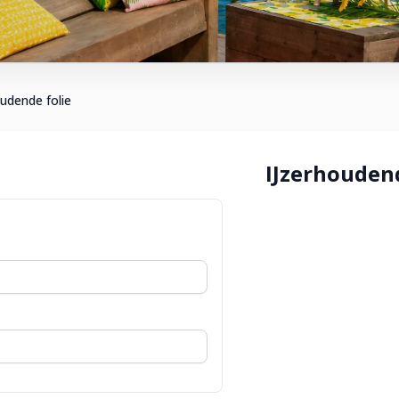
oudende folie
IJzerhoudend