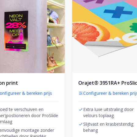
n print
Orajet® 3951RA+ ProSli
onfigureer & bereken prijs
Configureer & bereken prij
oed te verschuiven en
Extra luxe uitstraling door
her)postioneren door ProSlide
velours toplaag
ijmlaag
Slijtvast en krasbestendig
envoudige montage zonder
behang
uchtbellen door RapidAir