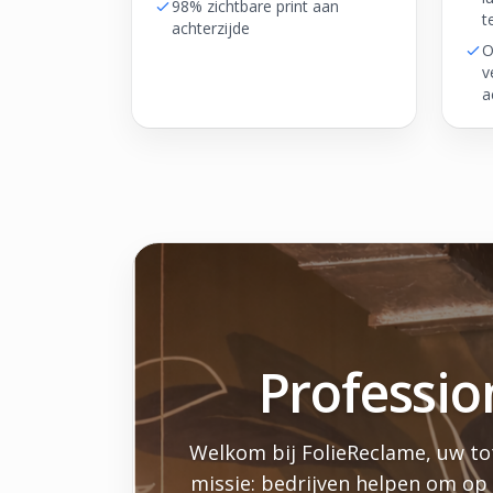
98% zichtbare print aan
t
achterzijde
O
v
a
Professio
Welkom bij FolieReclame, uw tot
missie: bedrijven helpen om op