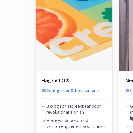
Flag CiCLO®
Neo
Configureer & bereken prijs
C
Biologisch afbreekbaar door
G
revolutionaire finish
(
l
Hoog winddoorlatend
vermogen, perfect voor buiten
E
l