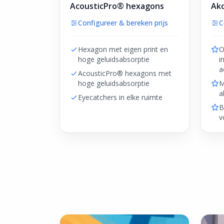
AcousticPro® hexagons
Ako
Configureer & bereken prijs
C
Hexagon met eigen print en
O
hoge geluidsabsorptie
i
a
AcousticPro® hexagons met
hoge geluidsabsorptie
M
a
Eyecatchers in elke ruimte
B
v