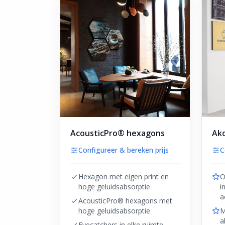
AcousticPro® hexagons
Ako
Configureer & bereken prijs
C
Hexagon met eigen print en
O
hoge geluidsabsorptie
i
a
AcousticPro® hexagons met
hoge geluidsabsorptie
M
a
Eyecatchers in elke ruimte