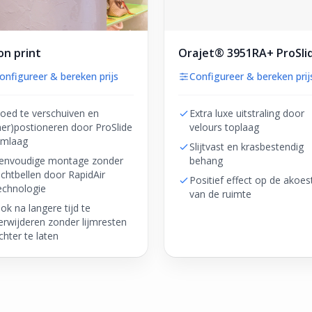
n print
Orajet® 3951RA+ ProSli
onfigureer & bereken prijs
Configureer & bereken prij
oed te verschuiven en
Extra luxe uitstraling door
her)postioneren door ProSlide
velours toplaag
ijmlaag
Slijtvast en krasbestendig
envoudige montage zonder
behang
uchtbellen door RapidAir
Positief effect op de akoes
echnologie
van de ruimte
ok na langere tijd te
erwijderen zonder lijmresten
chter te laten