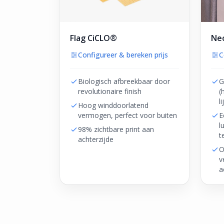
Flag CiCLO®
Neo
Configureer & bereken prijs
C
Biologisch afbreekbaar door
G
revolutionaire finish
(
l
Hoog winddoorlatend
vermogen, perfect voor buiten
E
l
98% zichtbare print aan
t
achterzijde
O
v
a