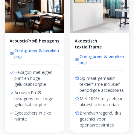
AcousticPro® hexagons
Akoestisch
textielframe
Configureer & bereken
prijs
Configureer & bereken
prijs
Hexagon met eigen
print en hoge
Op maat gemaakt
geluidsabsorptie
textielframe inclusief
benodigde accessoires
AcousticPro®
hexagons met hoge
Met 100% recyclebaar
geluidsabsorptie
akoestisch materiaal
Eyecatchers in elke
Brandvertragend, dus
ruimte
geschikt voor
openbare ruimtes