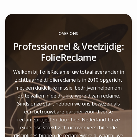
OVER ONS
Professioneel & Veelzijdig:
FolieReclame
Welkom bij FolieReclame, uw totaalleverancier in
zichtbaarheid.Foliereclame is in 2010 opgericht
met een duidelijke missie: bedrijven helpen om
op te vallen in de drukke wereld van reclame.
Sinds onze start hebben we ons bewezen als
een betrouwbare partner voor diverse
reclameprojecten door heel Nederland. Onze
expertise strekt zich uit over verschillende
disciplines binnen de reclamewereld, waarbij we