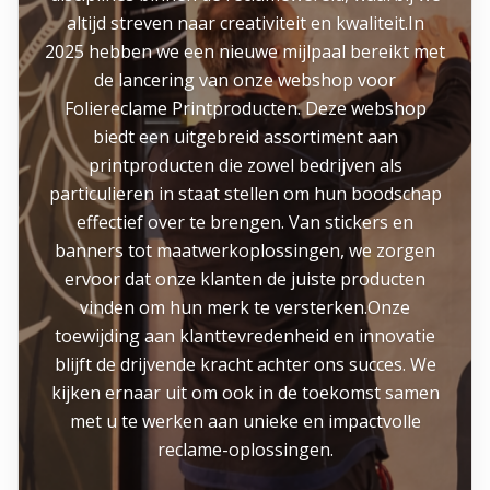
altijd streven naar creativiteit en kwaliteit.In
2025 hebben we een nieuwe mijlpaal bereikt met
de lancering van onze webshop voor
Foliereclame Printproducten. Deze webshop
biedt een uitgebreid assortiment aan
printproducten die zowel bedrijven als
particulieren in staat stellen om hun boodschap
effectief over te brengen. Van stickers en
banners tot maatwerkoplossingen, we zorgen
ervoor dat onze klanten de juiste producten
vinden om hun merk te versterken.Onze
toewijding aan klanttevredenheid en innovatie
blijft de drijvende kracht achter ons succes. We
kijken ernaar uit om ook in de toekomst samen
met u te werken aan unieke en impactvolle
reclame-oplossingen.