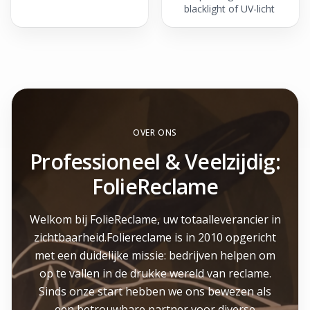
blacklight of UV-licht
OVER ONS
Professioneel & Veelzijdig:
FolieReclame
Welkom bij FolieReclame, uw totaalleverancier in
zichtbaarheid.Foliereclame is in 2010 opgericht
met een duidelijke missie: bedrijven helpen om
op te vallen in de drukke wereld van reclame.
Sinds onze start hebben we ons bewezen als
een betrouwbare partner voor diverse