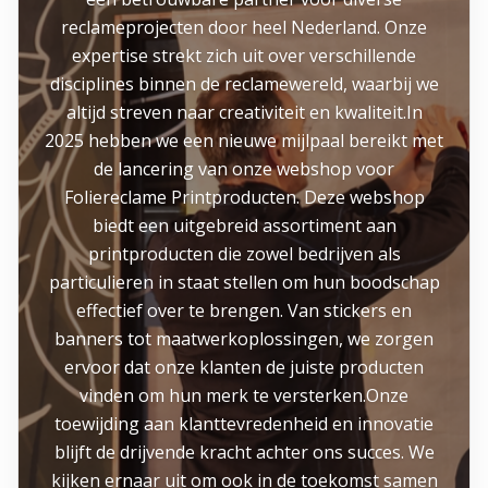
reclameprojecten door heel Nederland. Onze
expertise strekt zich uit over verschillende
disciplines binnen de reclamewereld, waarbij we
altijd streven naar creativiteit en kwaliteit.In
2025 hebben we een nieuwe mijlpaal bereikt met
de lancering van onze webshop voor
Foliereclame Printproducten. Deze webshop
biedt een uitgebreid assortiment aan
printproducten die zowel bedrijven als
particulieren in staat stellen om hun boodschap
effectief over te brengen. Van stickers en
banners tot maatwerkoplossingen, we zorgen
ervoor dat onze klanten de juiste producten
vinden om hun merk te versterken.Onze
toewijding aan klanttevredenheid en innovatie
blijft de drijvende kracht achter ons succes. We
kijken ernaar uit om ook in de toekomst samen