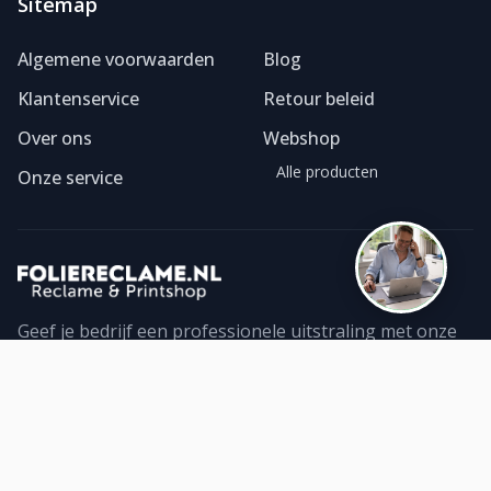
Sitemap
Foliereclame
Meestal binnen een dag
Algemene voorwaarden
Blog
Klantenservice
Retour beleid
Over ons
Webshop
Alle producten
Onze service
Geef je bedrijf een professionele uitstraling met onze
foliereclame. Ontdek ons ruime assortiment geprinte
folies en bestel direct online. Topkwaliteit!
Contact