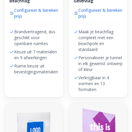
Beachflag
Gevelvlag
Configureer & bereken
Configureer & bereken
prijs
prijs
Brandvertragend, dus
Maak je beachflag
geschikt voor
compleet met een
openbare ruimtes
beachpole en
standaard
Keuze uit 7 materialen
en 9 afwerkingen
Personaliseer je tunnel
in elk gewenst ontwerp
Ruime keuze uit
of kleur
bevestigingsmaterialen
Verkrijgbaar in 4
vormen en 13
formaten