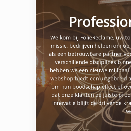
Professio
Welkom bij FolieReclame, uw tot
missie: bedrijven helpen om op
als een betrouwbare partner voo
verschillende disciplines binn
hebben we een nieuwe mijlpaal 
webshop biedt een uitgebreid as
om hun boodschap effectief ov
dat onze klanten de juiste pro
innovatie blijft de drijvende 
w