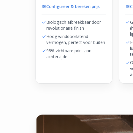
Configureer & bereken prijs
C
Biologisch afbreekbaar door
G
revolutionaire finish
(
l
Hoog winddoorlatend
vermogen, perfect voor buiten
E
l
98% zichtbare print aan
t
achterzijde
O
v
a