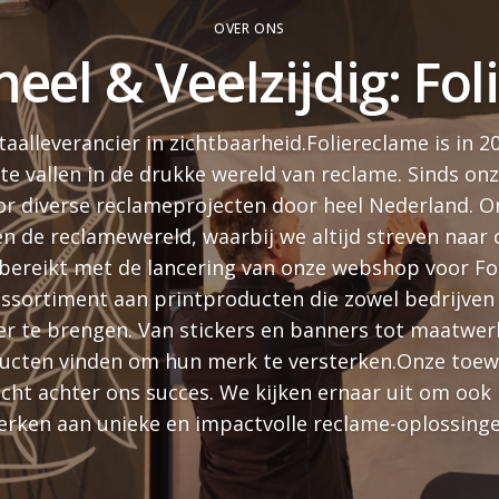
OVER ONS
neel & Veelzijdig: Fo
aalleverancier in zichtbaarheid.Foliereclame is in 2
 te vallen in de drukke wereld van reclame. Sinds o
r diverse reclameprojecten door heel Nederland. Onz
en de reclamewereld, waarbij we altijd streven naar cr
bereikt met de lancering van onze webshop voor Fo
sortiment aan printproducten die zowel bedrijven al
er te brengen. Van stickers en banners tot maatwer
ducten vinden om hun merk te versterken.Onze toew
kracht achter ons succes. We kijken ernaar uit om oo
erken aan unieke en impactvolle reclame-oplossinge