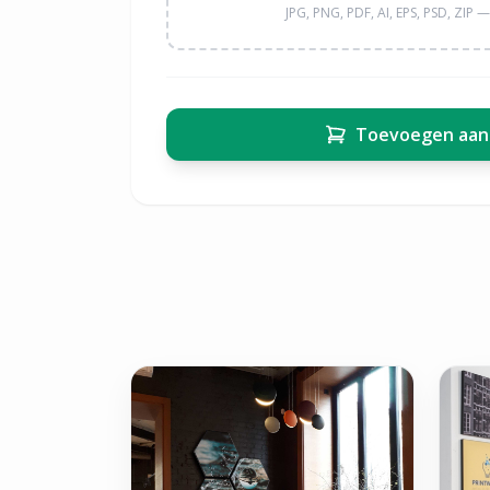
JPG, PNG, PDF, AI, EPS, PSD, ZIP
Toevoegen aan