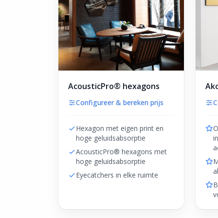
AcousticPro® hexagons
Ako
Configureer & bereken prijs
C
Hexagon met eigen print en
O
hoge geluidsabsorptie
i
a
AcousticPro® hexagons met
hoge geluidsabsorptie
M
a
Eyecatchers in elke ruimte
B
v