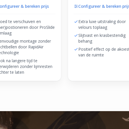
onfigureer & bereken prijs
Configureer & bereken prij
oed te verschuiven en
Extra luxe uitstraling door
her)postioneren door ProSlide
velours toplaag
ijmlaag
Slijtvast en krasbestendig
envoudige montage zonder
behang
uchtbellen door RapidAir
Positief effect op de akoes
echnologie
van de ruimte
ok na langere tijd te
erwijderen zonder lijmresten
chter te laten