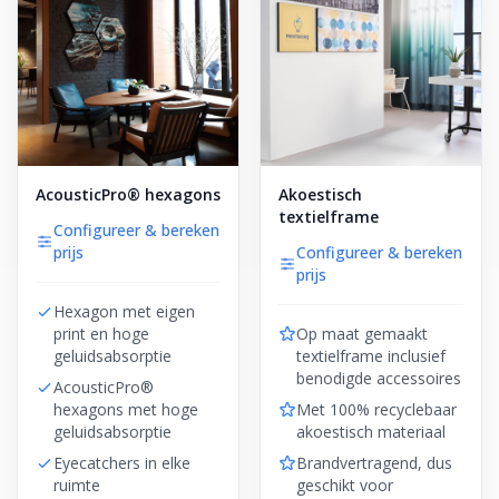
AcousticPro® hexagons
Akoestisch
textielframe
Configureer & bereken
prijs
Configureer & bereken
prijs
Hexagon met eigen
print en hoge
Op maat gemaakt
geluidsabsorptie
textielframe inclusief
benodigde accessoires
AcousticPro®
hexagons met hoge
Met 100% recyclebaar
geluidsabsorptie
akoestisch materiaal
Eyecatchers in elke
Brandvertragend, dus
ruimte
geschikt voor