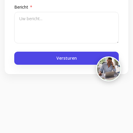
Foliereclame
Bericht
*
Meestal binnen een dag
Versturen
Sitemap