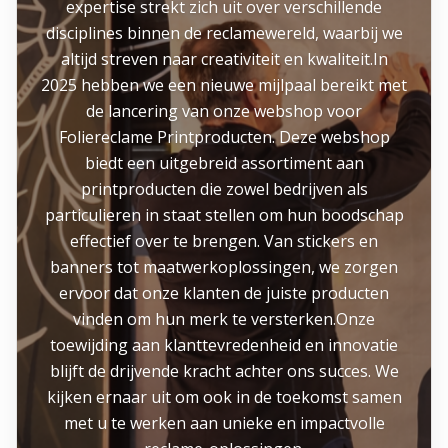
expertise strekt zich uit over verschillende
disciplines binnen de reclamewereld, waarbij we
altijd streven naar creativiteit en kwaliteit.In
2025 hebben we een nieuwe mijlpaal bereikt met
de lancering van onze webshop voor
Foliereclame Printproducten. Deze webshop
biedt een uitgebreid assortiment aan
printproducten die zowel bedrijven als
particulieren in staat stellen om hun boodschap
effectief over te brengen. Van stickers en
banners tot maatwerkoplossingen, we zorgen
ervoor dat onze klanten de juiste producten
vinden om hun merk te versterken.Onze
toewijding aan klanttevredenheid en innovatie
blijft de drijvende kracht achter ons succes. We
kijken ernaar uit om ook in de toekomst samen
met u te werken aan unieke en impactvolle