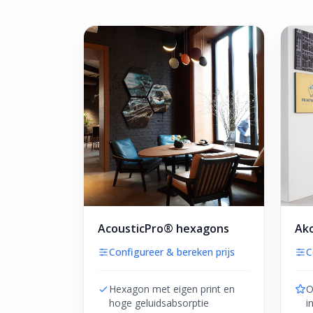
AcousticPro® hexagons
Ako
Configureer & bereken prijs
C
Hexagon met eigen print en
O
hoge geluidsabsorptie
i