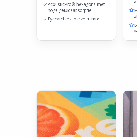
a
AcousticPro® hexagons met
hoge geluidsabsorptie
M
a
Eyecatchers in elke ruimte
B
v