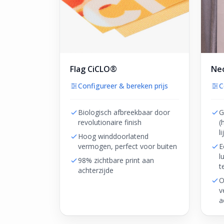
Flag CiCLO®
Neo
Configureer & bereken prijs
C
Biologisch afbreekbaar door
G
revolutionaire finish
(
l
Hoog winddoorlatend
vermogen, perfect voor buiten
E
l
98% zichtbare print aan
t
achterzijde
O
v
a