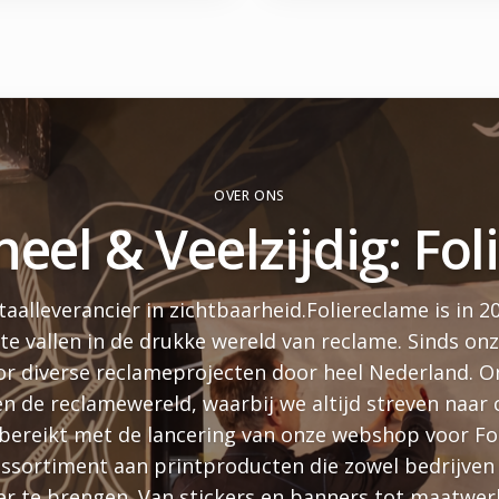
OVER ONS
neel & Veelzijdig: Fo
aalleverancier in zichtbaarheid.Foliereclame is in 2
 te vallen in de drukke wereld van reclame. Sinds o
r diverse reclameprojecten door heel Nederland. Onz
en de reclamewereld, waarbij we altijd streven naar cr
bereikt met de lancering van onze webshop voor Fo
sortiment aan printproducten die zowel bedrijven al
er te brengen. Van stickers en banners tot maatwer