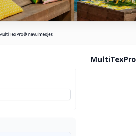
MultiTexPro® navulmesjes
MultiTexPro