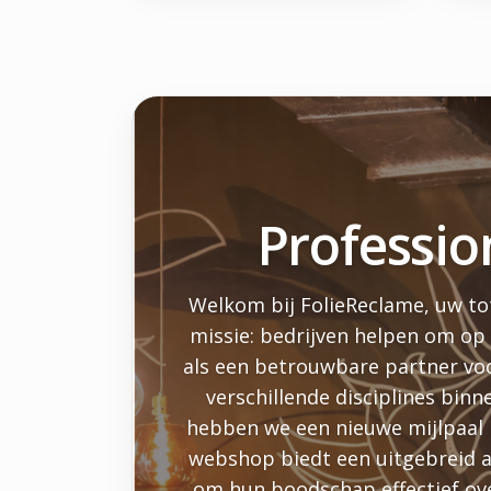
Professio
Welkom bij FolieReclame, uw tot
missie: bedrijven helpen om op
als een betrouwbare partner voo
verschillende disciplines binn
hebben we een nieuwe mijlpaal 
webshop biedt een uitgebreid as
om hun boodschap effectief ov