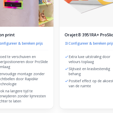
n print
Orajet® 3951RA+ ProSli
onfigureer & bereken prijs
Configureer & bereken prij
oed te verschuiven en
Extra luxe uitstraling door
her)postioneren door ProSlide
velours toplaag
ijmlaag
Slijtvast en krasbestendig
envoudige montage zonder
behang
uchtbellen door RapidAir
Positief effect op de akoes
echnologie
van de ruimte
ok na langere tijd te
erwijderen zonder lijmresten
chter te laten