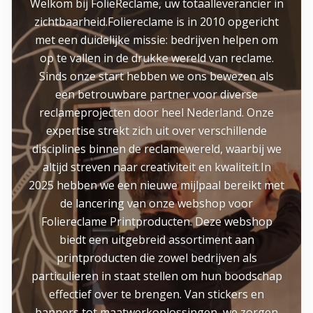
Welkom bij FolieReclame, uw totaalleverancier in
zichtbaarheid.Foliereclame is in 2010 opgericht
met een duidelijke missie: bedrijven helpen om
op te vallen in de drukke wereld van reclame.
Sinds onze start hebben we ons bewezen als
een betrouwbare partner voor diverse
reclameprojecten door heel Nederland. Onze
expertise strekt zich uit over verschillende
disciplines binnen de reclamewereld, waarbij we
altijd streven naar creativiteit en kwaliteit.In
2025 hebben we een nieuwe mijlpaal bereikt met
de lancering van onze webshop voor
Foliereclame Printproducten. Deze webshop
biedt een uitgebreid assortiment aan
printproducten die zowel bedrijven als
particulieren in staat stellen om hun boodschap
effectief over te brengen. Van stickers en
banners tot maatwerkoplossingen, we zorgen