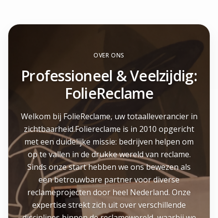
OVER ONS
Professioneel & Veelzijdig:
FolieReclame
Welkom bij FolieReclame, uw totaalleverancier in
zichtbaarheid.Foliereclame is in 2010 opgericht
met een duidelijke missie: bedrijven helpen om
op te vallen in de drukke wereld van reclame.
Sinds onze start hebben we ons bewezen als
een betrouwbare partner voor diverse
reclameprojecten door heel Nederland. Onze
expertise strekt zich uit over verschillende
disciplines binnen de reclamewereld, waarbij we