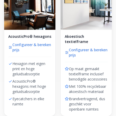
AcousticPro® hexagons
Akoestisch
textielframe
Configureer & bereken
prijs
Configureer & bereken
prijs
Hexagon met eigen
print en hoge
Op maat gemaakt
geluidsabsorptie
textielframe inclusief
benodigde accessoires
AcousticPro®
hexagons met hoge
Met 100% recyclebaar
geluidsabsorptie
akoestisch materiaal
Eyecatchers in elke
Brandvertragend, dus
ruimte
geschikt voor
openbare ruimtes