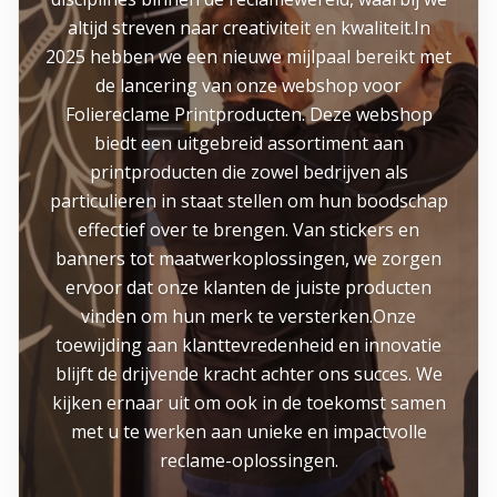
altijd streven naar creativiteit en kwaliteit.In
2025 hebben we een nieuwe mijlpaal bereikt met
de lancering van onze webshop voor
Foliereclame Printproducten. Deze webshop
biedt een uitgebreid assortiment aan
printproducten die zowel bedrijven als
particulieren in staat stellen om hun boodschap
effectief over te brengen. Van stickers en
banners tot maatwerkoplossingen, we zorgen
ervoor dat onze klanten de juiste producten
vinden om hun merk te versterken.Onze
toewijding aan klanttevredenheid en innovatie
blijft de drijvende kracht achter ons succes. We
kijken ernaar uit om ook in de toekomst samen
met u te werken aan unieke en impactvolle
reclame-oplossingen.