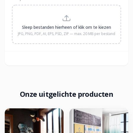
Sleep bestanden hierheen of klik om te kiezen
JPG, PNG, PDF, AI, EPS, PSD, ZIP — max. 20 MB per bestand
Onze uitgelichte producten