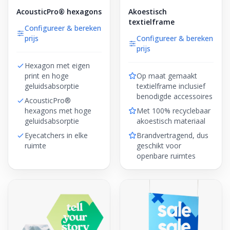
AcousticPro® hexagons
Akoestisch
textielframe
Configureer & bereken
prijs
Configureer & bereken
prijs
Hexagon met eigen
print en hoge
Op maat gemaakt
geluidsabsorptie
textielframe inclusief
benodigde accessoires
AcousticPro®
hexagons met hoge
Met 100% recyclebaar
geluidsabsorptie
akoestisch materiaal
Eyecatchers in elke
Brandvertragend, dus
ruimte
geschikt voor
openbare ruimtes