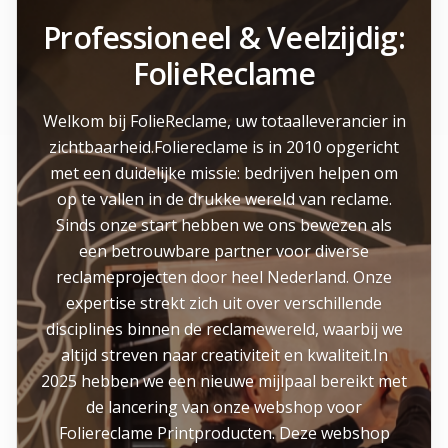
Professioneel & Veelzijdig:
FolieReclame
Welkom bij FolieReclame, uw totaalleverancier in
zichtbaarheid.Foliereclame is in 2010 opgericht
met een duidelijke missie: bedrijven helpen om
op te vallen in de drukke wereld van reclame.
Sinds onze start hebben we ons bewezen als
een betrouwbare partner voor diverse
reclameprojecten door heel Nederland. Onze
expertise strekt zich uit over verschillende
disciplines binnen de reclamewereld, waarbij we
altijd streven naar creativiteit en kwaliteit.In
2025 hebben we een nieuwe mijlpaal bereikt met
de lancering van onze webshop voor
Foliereclame Printproducten. Deze webshop