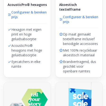
AcousticPro® hexagons
Akoestisch
textielframe
Configureer & bereken
prijs
Configureer & bereken
prijs
Hexagon met eigen
print en hoge
Op maat gemaakt
geluidsabsorptie
textielframe inclusief
benodigde accessoires
AcousticPro®
hexagons met hoge
Met 100% recyclebaar
geluidsabsorptie
akoestisch materiaal
Eyecatchers in elke
Brandvertragend, dus
ruimte
geschikt voor
openbare ruimtes