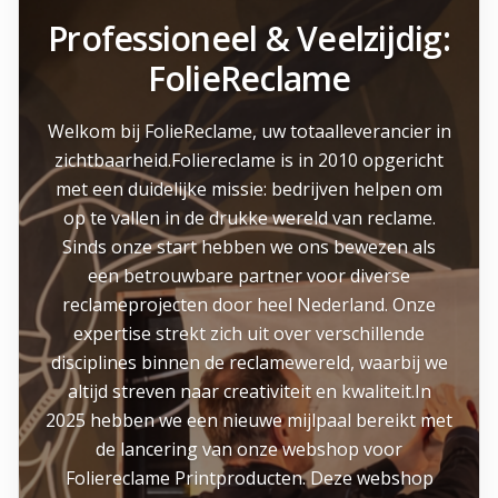
Professioneel & Veelzijdig:
FolieReclame
Welkom bij FolieReclame, uw totaalleverancier in
zichtbaarheid.Foliereclame is in 2010 opgericht
met een duidelijke missie: bedrijven helpen om
op te vallen in de drukke wereld van reclame.
Sinds onze start hebben we ons bewezen als
een betrouwbare partner voor diverse
reclameprojecten door heel Nederland. Onze
expertise strekt zich uit over verschillende
disciplines binnen de reclamewereld, waarbij we
altijd streven naar creativiteit en kwaliteit.In
2025 hebben we een nieuwe mijlpaal bereikt met
de lancering van onze webshop voor
Foliereclame Printproducten. Deze webshop