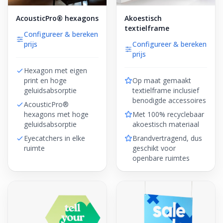
AcousticPro® hexagons
Akoestisch
textielframe
Configureer & bereken
prijs
Configureer & bereken
prijs
Hexagon met eigen
print en hoge
Op maat gemaakt
geluidsabsorptie
textielframe inclusief
benodigde accessoires
AcousticPro®
hexagons met hoge
Met 100% recyclebaar
geluidsabsorptie
akoestisch materiaal
Eyecatchers in elke
Brandvertragend, dus
ruimte
geschikt voor
openbare ruimtes