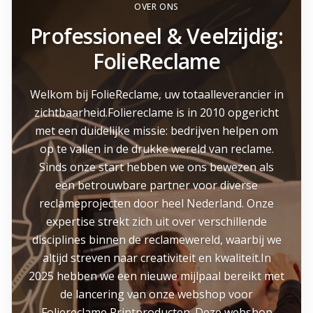
OVER ONS
Professioneel & Veelzijdig:
FolieReclame
Welkom bij FolieReclame, uw totaalleverancier in
zichtbaarheid.Foliereclame is in 2010 opgericht
met een duidelijke missie: bedrijven helpen om
op te vallen in de drukke wereld van reclame.
Sinds onze start hebben we ons bewezen als
een betrouwbare partner voor diverse
reclameprojecten door heel Nederland. Onze
expertise strekt zich uit over verschillende
disciplines binnen de reclamewereld, waarbij we
altijd streven naar creativiteit en kwaliteit.In
2025 hebben we een nieuwe mijlpaal bereikt met
de lancering van onze webshop voor
Foliereclame Printproducten. Deze webshop