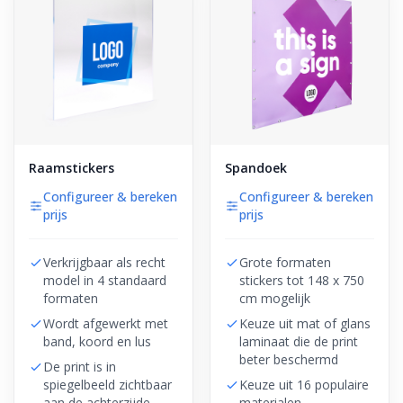
Raamstickers
Spandoek
Configureer & bereken
Configureer & bereken
prijs
prijs
Verkrijgbaar als recht
Grote formaten
model in 4 standaard
stickers tot 148 x 750
formaten
cm mogelijk
Wordt afgewerkt met
Keuze uit mat of glans
band, koord en lus
laminaat die de print
beter beschermd
De print is in
spiegelbeeld zichtbaar
Keuze uit 16 populaire
aan de achterzijde
materialen