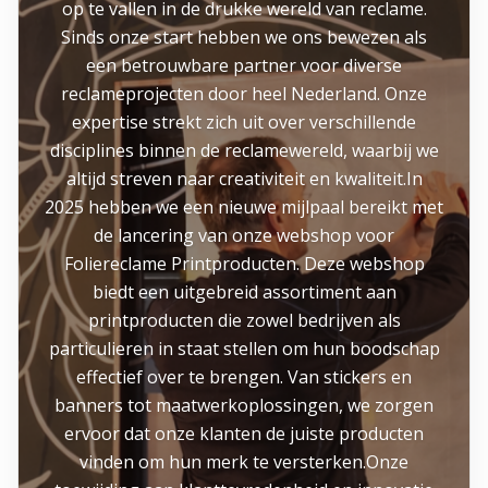
op te vallen in de drukke wereld van reclame.
Sinds onze start hebben we ons bewezen als
een betrouwbare partner voor diverse
reclameprojecten door heel Nederland. Onze
expertise strekt zich uit over verschillende
disciplines binnen de reclamewereld, waarbij we
altijd streven naar creativiteit en kwaliteit.In
2025 hebben we een nieuwe mijlpaal bereikt met
de lancering van onze webshop voor
Foliereclame Printproducten. Deze webshop
biedt een uitgebreid assortiment aan
printproducten die zowel bedrijven als
particulieren in staat stellen om hun boodschap
effectief over te brengen. Van stickers en
banners tot maatwerkoplossingen, we zorgen
ervoor dat onze klanten de juiste producten
vinden om hun merk te versterken.Onze