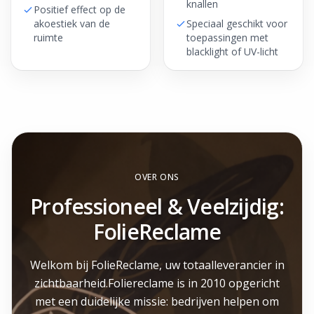
knallen
Positief effect op de
akoestiek van de
Speciaal geschikt voor
ruimte
toepassingen met
blacklight of UV-licht
OVER ONS
Professioneel & Veelzijdig:
FolieReclame
Welkom bij FolieReclame, uw totaalleverancier in
zichtbaarheid.Foliereclame is in 2010 opgericht
met een duidelijke missie: bedrijven helpen om