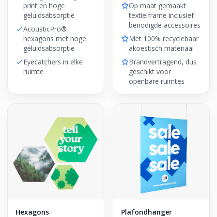
print en hoge
Op maat gemaakt
geluidsabsorptie
textielframe inclusief
benodigde accessoires
AcousticPro®
hexagons met hoge
Met 100% recyclebaar
geluidsabsorptie
akoestisch materiaal
Eyecatchers in elke
Brandvertragend, dus
ruimte
geschikt voor
openbare ruimtes
Hexagons
Plafondhanger