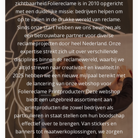
zichtbaarheid.Foliereclame is in 2010 opgericht
met een duidelijke missie: bedrijven helpen om
op te vallen in de drukke wereld van reclame.
Sinds onze start hebben we ons bewezen als
een betrouwbare partner voor diverse
reclameprojecten door heel Nederland. Onze
expertise strekt zich uit over verschillende
disciplines binnen de reclamewereld, waarbij we
altijd streven naar creativiteit en kwaliteit.In
2025 hebben we een nieuwe mijlpaal bereikt met
de lancering van onze webshop voor
Foliereclame Printproducten. Deze webshop
biedt een uitgebreid assortiment aan
printproducten die zowel bedrijven als
particulieren in staat stellen om hun boodschap
effectief over te brengen. Van stickers en
banners tot maatwerkoplossingen, we zorgen