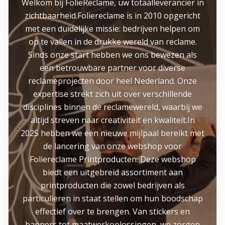
Welkom bij FolieReclame, uw totaalleverancier in
zichtbaarheid.Foliereclame is in 2010 opgericht
met een duidelijke missie: bedrijven helpen om
op te vallen in de drukke wereld van reclame.
Sinds onze start hebben we ons bewezen als
een betrouwbare partner voor diverse
reclameprojecten door heel Nederland. Onze
expertise strekt zich uit over verschillende
disciplines binnen de reclamewereld, waarbij we
altijd streven naar creativiteit en kwaliteit.In
2025 hebben we een nieuwe mijlpaal bereikt met
de lancering van onze webshop voor
Foliereclame Printproducten. Deze webshop
biedt een uitgebreid assortiment aan
printproducten die zowel bedrijven als
particulieren in staat stellen om hun boodschap
effectief over te brengen. Van stickers en
banners tot maatwerkoplossingen, we zorgen