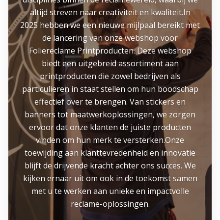
altijd streven naar creativiteit en kwaliteit.In
2025 hebben we een nieuwe mijlpaal bereikt met
de lancering van onze webshop voor
Foliereclame Printproducten. Deze webshop
biedt een uitgebreid assortiment aan
printproducten die zowel bedrijven als
particulieren in staat stellen om hun boodschap
effectief over te brengen. Van stickers en
banners tot maatwerkoplossingen, we zorgen
ervoor dat onze klanten de juiste producten
vinden om hun merk te versterken.Onze
toewijding aan klanttevredenheid en innovatie
blijft de drijvende kracht achter ons succes. We
kijken ernaar uit om ook in de toekomst samen
met u te werken aan unieke en impactvolle
reclame-oplossingen.