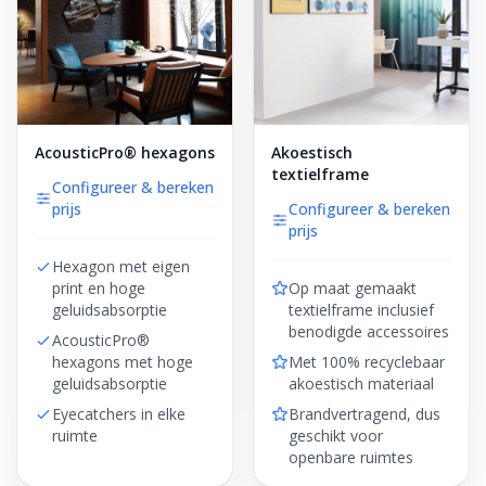
AcousticPro® hexagons
Akoestisch
textielframe
Configureer & bereken
prijs
Configureer & bereken
prijs
Hexagon met eigen
print en hoge
Op maat gemaakt
geluidsabsorptie
textielframe inclusief
benodigde accessoires
AcousticPro®
hexagons met hoge
Met 100% recyclebaar
geluidsabsorptie
akoestisch materiaal
Eyecatchers in elke
Brandvertragend, dus
ruimte
geschikt voor
openbare ruimtes