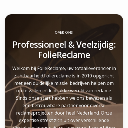
OVER ONS
Professioneel & Veelzijdig:
FolieReclame
Welkom bij FolieReclame, uw totaalleverancier in
zichtbaarheid.Foliereclame is in 2010 opgericht
met een duidelijke missie: bedrijven helpen om
op te vallen in de drukke wereld van reclame.
Sinds onze start hebben we ons bewezen als
een betrouwbare partner voor diverse
reclameprojecten door heel Nederland. Onze
expertise strekt zich uit over verschillende
disciplines binnen de reclamewereld, waarbij we