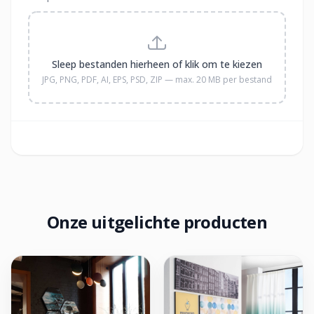
Sleep bestanden hierheen of klik om te kiezen
JPG, PNG, PDF, AI, EPS, PSD, ZIP — max. 20 MB per bestand
Onze uitgelichte producten