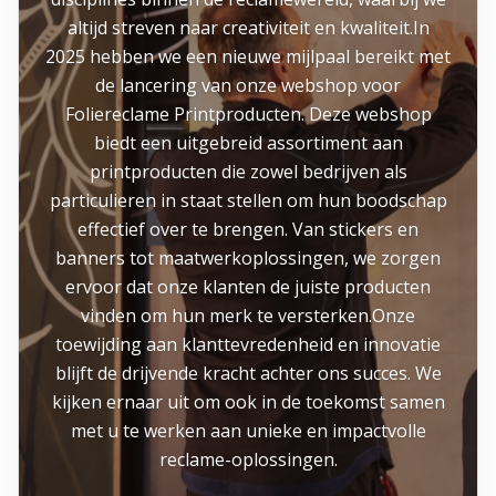
altijd streven naar creativiteit en kwaliteit.In
2025 hebben we een nieuwe mijlpaal bereikt met
de lancering van onze webshop voor
Foliereclame Printproducten. Deze webshop
biedt een uitgebreid assortiment aan
printproducten die zowel bedrijven als
particulieren in staat stellen om hun boodschap
effectief over te brengen. Van stickers en
banners tot maatwerkoplossingen, we zorgen
ervoor dat onze klanten de juiste producten
vinden om hun merk te versterken.Onze
toewijding aan klanttevredenheid en innovatie
blijft de drijvende kracht achter ons succes. We
kijken ernaar uit om ook in de toekomst samen
met u te werken aan unieke en impactvolle
reclame-oplossingen.