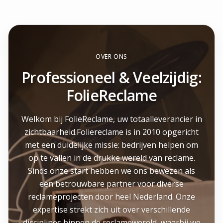
OVER ONS
Professioneel & Veelzijdig:
FolieReclame
Welkom bij FolieReclame, uw totaalleverancier in
zichtbaarheid.Foliereclame is in 2010 opgericht
met een duidelijke missie: bedrijven helpen om
op te vallen in de drukke wereld van reclame.
Sinds onze start hebben we ons bewezen als
een betrouwbare partner voor diverse
reclameprojecten door heel Nederland. Onze
expertise strekt zich uit over verschillende
disciplines binnen de reclamewereld, waarbij we