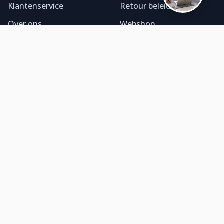
Klantenservice
Retour beleid
Over ons
Webshop
Alle producten
Onze service
Geef je bedrijf een professionele uitstraling met onze
foliereclame. Ontdek ons ruime assortiment geprinte
folies en bestel direct online. Topkwaliteit!
Contact
WhatsApp