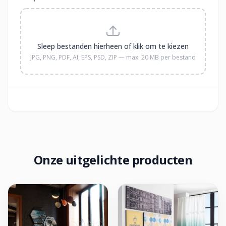
Sleep bestanden hierheen of klik om te kiezen
JPG, PNG, PDF, AI, EPS, PSD, ZIP — max. 20 MB per bestand
Onze uitgelichte producten