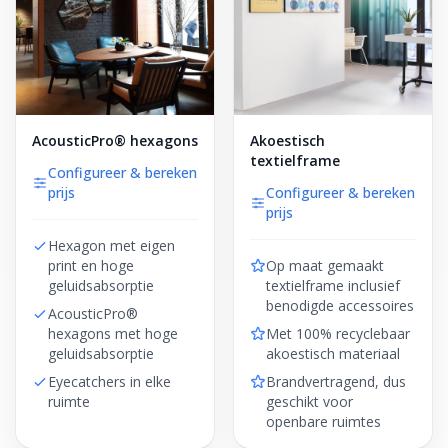
AcousticPro® hexagons
Akoestisch
textielframe
Configureer & bereken
prijs
Configureer & bereken
prijs
Hexagon met eigen
print en hoge
Op maat gemaakt
geluidsabsorptie
textielframe inclusief
benodigde accessoires
AcousticPro®
hexagons met hoge
Met 100% recyclebaar
geluidsabsorptie
akoestisch materiaal
Eyecatchers in elke
Brandvertragend, dus
ruimte
geschikt voor
openbare ruimtes