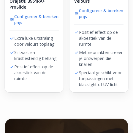
Orajet® 3951RA+
Velours
ProSlide
Configureer & bereken
Configureer & bereken
prijs
prijs
Positief effect op de
Extra luxe uitstraling
akoestiek van de
door velours toplaag
ruimte
Slijtvast en
Met neoninkten creëer
krasbestendig behang
je ontwerpen die
knallen
Positief effect op de
akoestiek van de
Speciaal geschikt voor
ruimte
toepassingen met
blacklight of UV-licht