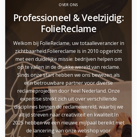
OVER ONS
Professioneel & Veelzijdig:
FolieReclame
Welkom bij FolieReclame, uw totaalleverancier in
zichtbaarheid.Foliereclame is in 2010 opgericht
met een duidelijke missie: bedrijven helpen om
op te vallen in de drukke wereld van reclame.
Sinds onze start hebben we ons bewezen als
een betrouwbare partner voor diverse
reclameprojecten door heel Nederland. Onze
expertise strekt zich uit over verschillende
disciplines binnen de reclamewereld, waarbij we
altijd streven naar creativiteit en kwaliteit.In
2025 hebben we een nieuwe mijlpaal bereikt met
de lancering van onze webshop voor