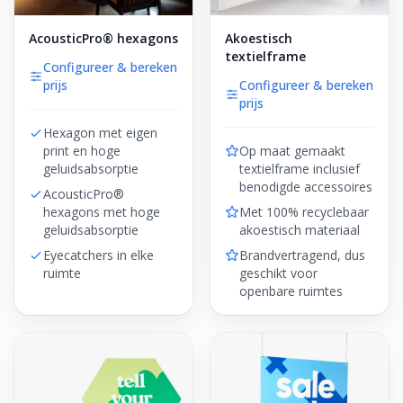
AcousticPro® hexagons
Akoestisch
textielframe
Configureer & bereken
prijs
Configureer & bereken
prijs
Hexagon met eigen
print en hoge
Op maat gemaakt
geluidsabsorptie
textielframe inclusief
benodigde accessoires
AcousticPro®
hexagons met hoge
Met 100% recyclebaar
geluidsabsorptie
akoestisch materiaal
Eyecatchers in elke
Brandvertragend, dus
ruimte
geschikt voor
openbare ruimtes