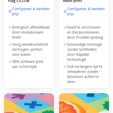
Flag CiCLO®
Neon print
Configureer & bereken
Configureer & bereken
prijs
prijs
Biologisch afbreekbaar
Goed te verschuiven
door revolutionaire
en (her)postioneren
finish
door ProSlide lijmlaag
Hoog winddoorlatend
Eenvoudige montage
vermogen, perfect
zonder luchtbellen
voor buiten
door RapidAir
technologie
98% zichtbare print
aan achterzijde
Ook na langere tijd te
verwijderen zonder
lijmresten achter te
laten