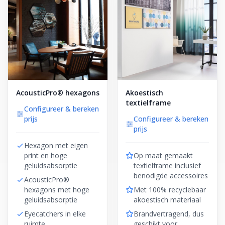
AcousticPro® hexagons
Akoestisch
textielframe
Configureer & bereken
prijs
Configureer & bereken
prijs
Hexagon met eigen
print en hoge
Op maat gemaakt
geluidsabsorptie
textielframe inclusief
benodigde accessoires
AcousticPro®
hexagons met hoge
Met 100% recyclebaar
geluidsabsorptie
akoestisch materiaal
Eyecatchers in elke
Brandvertragend, dus
ruimte
geschikt voor