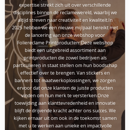
expertise strekt zich uit over verschillende
disciplines binnen de reclamewereld, waarbij we
altijd streven naar creativiteit en kwaliteit.In
2025 hebben we een nieuwe mijlpaal bereikt met
de lancering van onze webshop voor
Foliereclame Printproducten. Deze webshop
biedt een uitgebreid assortiment aan
printproducten die zowel bedrijven als
particulieren in staat stellen om hun boodschap
effectief over te brengen. Van stickers en
banners tot maatwerkoplossingen, we zorgen
ervoor dat onze klanten de juiste producten
vinden om hun merk te versterken.Onze
toewijding aan klanttevredenheid en innovatie
blijft de drijvende kracht achter ons succes. We
kijken ernaar uit om ook in de toekomst samen
met u te werken aan unieke en impactvolle