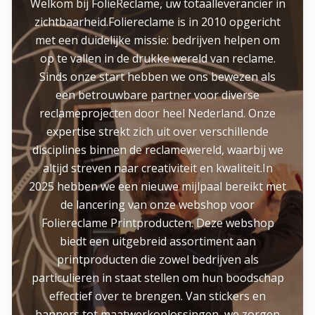
Welkom bij FolieReclame, uw totaalleverancier in
zichtbaarheid.Foliereclame is in 2010 opgericht
met een duidelijke missie: bedrijven helpen om
op te vallen in de drukke wereld van reclame.
Sinds onze start hebben we ons bewezen als
een betrouwbare partner voor diverse
reclameprojecten door heel Nederland. Onze
expertise strekt zich uit over verschillende
disciplines binnen de reclamewereld, waarbij we
altijd streven naar creativiteit en kwaliteit.In
2025 hebben we een nieuwe mijlpaal bereikt met
de lancering van onze webshop voor
Foliereclame Printproducten. Deze webshop
biedt een uitgebreid assortiment aan
printproducten die zowel bedrijven als
particulieren in staat stellen om hun boodschap
effectief over te brengen. Van stickers en
banners tot maatwerkoplossingen, we zorgen