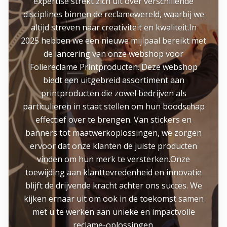
expertise strekt zich uit over verschillende
disciplines binnen de reclamewereld, waarbij we
altijd streven naar creativiteit en kwaliteit.In
2025 hebben we een nieuwe mijlpaal bereikt met
de lancering van onze webshop voor
Foliereclame Printproducten. Deze webshop
biedt een uitgebreid assortiment aan
printproducten die zowel bedrijven als
particulieren in staat stellen om hun boodschap
effectief over te brengen. Van stickers en
banners tot maatwerkoplossingen, we zorgen
ervoor dat onze klanten de juiste producten
vinden om hun merk te versterken.Onze
toewijding aan klanttevredenheid en innovatie
blijft de drijvende kracht achter ons succes. We
kijken ernaar uit om ook in de toekomst samen
met u te werken aan unieke en impactvolle
reclame-oplossingen.