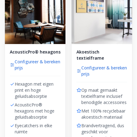
AcousticPro® hexagons
Akoestisch
textielframe
Configureer & bereken
prijs
Configureer & bereken
prijs
Hexagon met eigen
print en hoge
Op maat gemaakt
geluidsabsorptie
textielframe inclusief
benodigde accessoires
AcousticPro®
hexagons met hoge
Met 100% recyclebaar
geluidsabsorptie
akoestisch materiaal
Eyecatchers in elke
Brandvertragend, dus
ruimte
geschikt voor