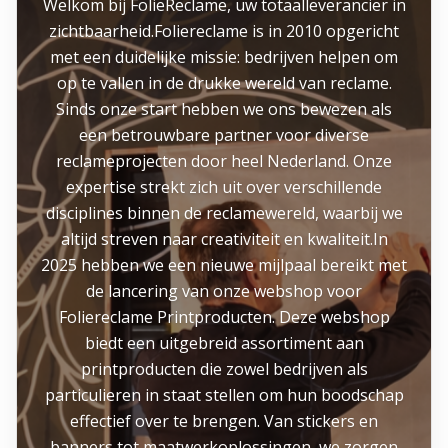
Welkom bij FolieReclame, uw totaalleverancier in
zichtbaarheid.Foliereclame is in 2010 opgericht
met een duidelijke missie: bedrijven helpen om
op te vallen in de drukke wereld van reclame.
Sinds onze start hebben we ons bewezen als
een betrouwbare partner voor diverse
reclameprojecten door heel Nederland. Onze
expertise strekt zich uit over verschillende
disciplines binnen de reclamewereld, waarbij we
altijd streven naar creativiteit en kwaliteit.In
2025 hebben we een nieuwe mijlpaal bereikt met
de lancering van onze webshop voor
Foliereclame Printproducten. Deze webshop
biedt een uitgebreid assortiment aan
printproducten die zowel bedrijven als
particulieren in staat stellen om hun boodschap
effectief over te brengen. Van stickers en
banners tot maatwerkoplossingen, we zorgen